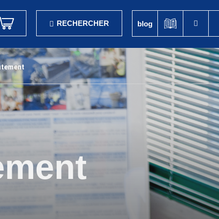
RECHERCHER
blog
utement
ement