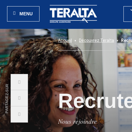
MENU
Accueil
Découvrez Teralta
Recr
PARTAGEZ-SUR
Recrut
Nous rejoindre