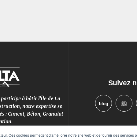
Suivez n
rticipe à bâtir l’Île de La
blog
truction, notre expertise se
és : Ciment, Béton, Granulat
ation.
eur. Ces cookies permettent d'améliorer notre site web et de fournir des services plu